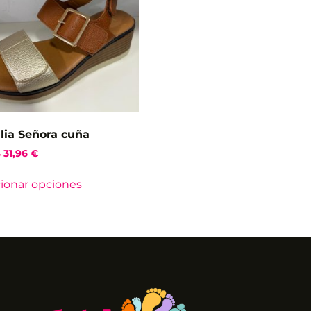
lia Señora cuña
€
31,96
€
ionar opciones