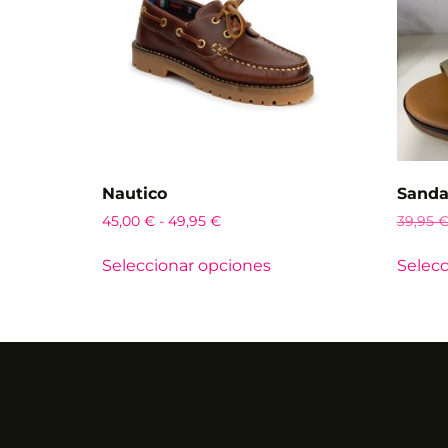
Nautico
Sanda
45,00
€
-
49,95
€
39,95
Seleccionar opciones
Selecc