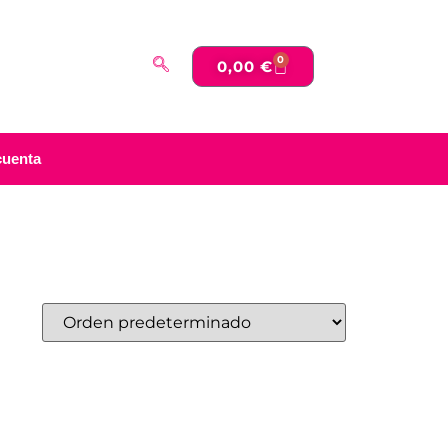
0
0,00
€
cuenta