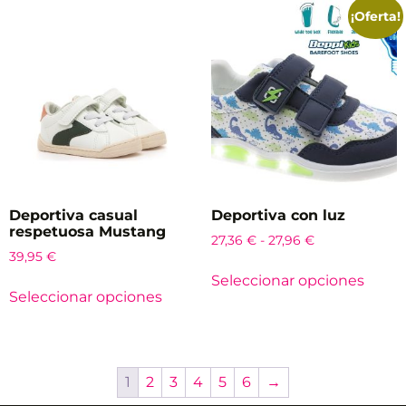
¡Oferta!
Deportiva casual
Deportiva con luz
respetuosa Mustang
27,36
€
-
27,96
€
39,95
€
Seleccionar opciones
Seleccionar opciones
1
2
3
4
5
6
→