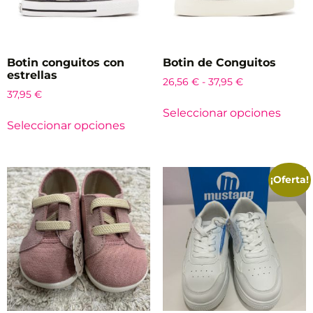
Botin conguitos con
Botin de Conguitos
estrellas
26,56
€
-
37,95
€
37,95
€
Seleccionar opciones
Seleccionar opciones
¡Oferta!