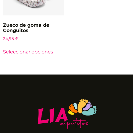
Zueco de goma de
Conguitos
24,95
€
Seleccionar opciones