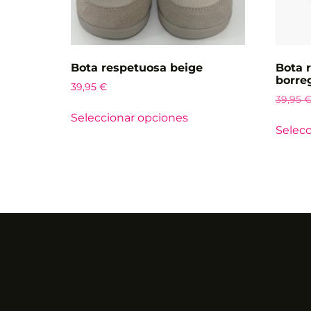
Bota respetuosa beige
Bota 
borre
39,95
€
39,95
Seleccionar opciones
Selecc