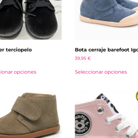
er terciopelo
Bota cerraje barefoot Ig
€
39,95
€
ionar opciones
Seleccionar opciones