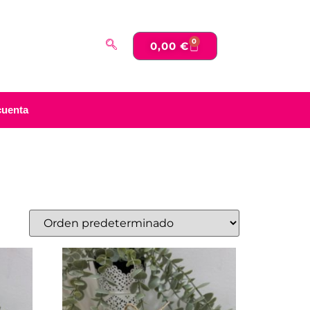
0
0,00
€
cuenta