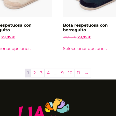
respetuosa con
Bota respetuosa con
guito
borreguito
€
29,95
€
39,95
€
29,95
€
ionar opciones
Seleccionar opciones
1
2
3
4
…
9
10
11
→