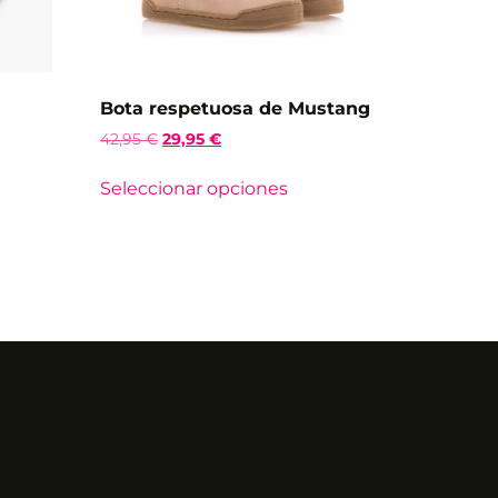
Bota respetuosa de Mustang
42,95
€
29,95
€
Seleccionar opciones