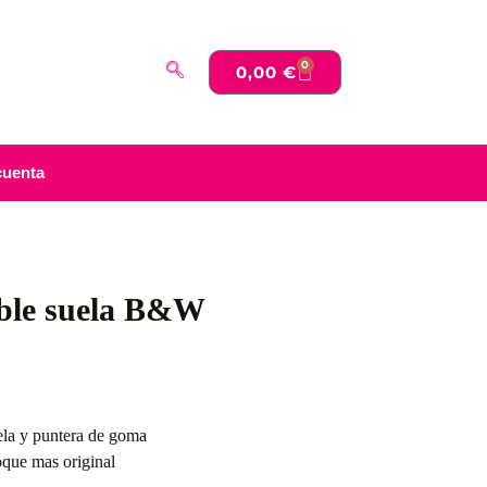
0
0,00
€
cuenta
oble suela B&W
ela y puntera de goma
oque mas original