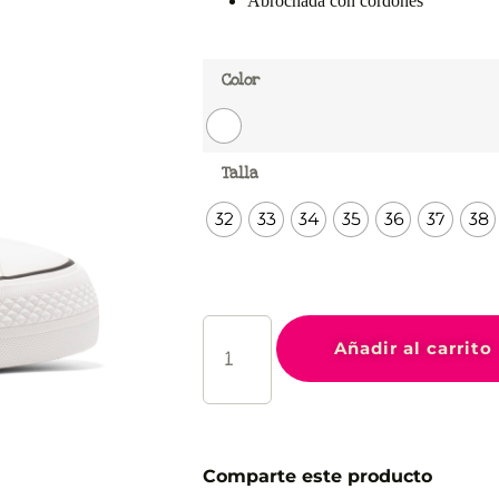
Abrochada con cordones
Color
Talla
32
33
34
35
36
37
38
Añadir al carrito
Comparte este producto