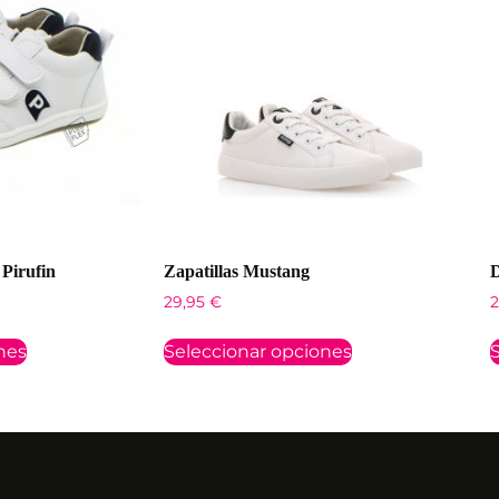
 Pirufin
Zapatillas Mustang
D
29,95
€
2
nes
Seleccionar opciones
S