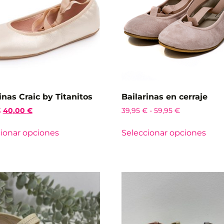
inas Craic by Titanitos
Bailarinas en cerraje
€
40,00
€
39,95
€
-
59,95
€
ionar opciones
Seleccionar opciones