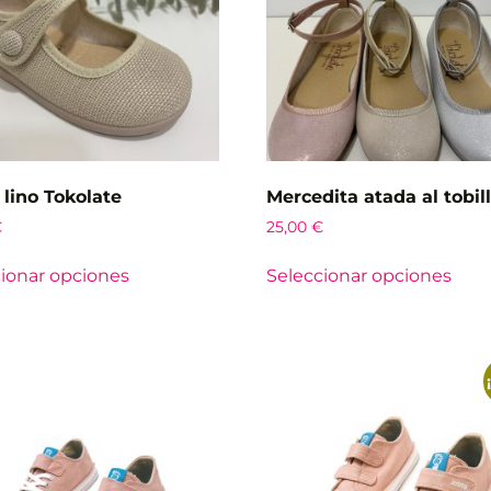
lino Tokolate
Mercedita atada al tobil
€
25,00
€
ionar opciones
Seleccionar opciones