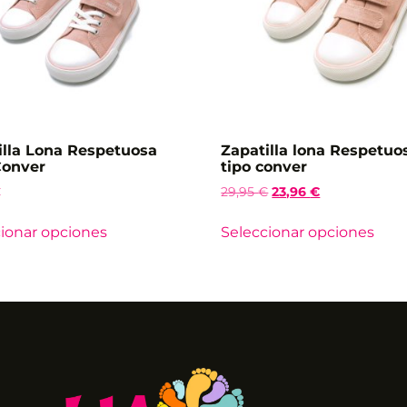
illa Lona Respetuosa
Zapatilla lona Respetuo
Conver
tipo conver
€
29,95
€
23,96
€
ionar opciones
Seleccionar opciones