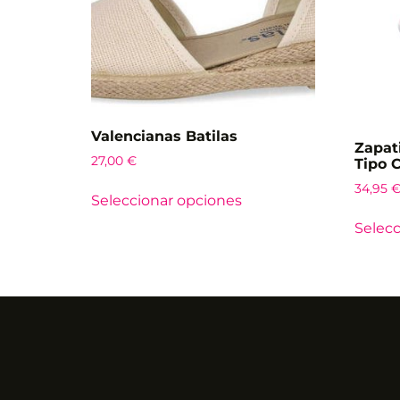
Valencianas Batilas
Zapat
27,00
€
Tipo 
34,95
Seleccionar opciones
Selecc