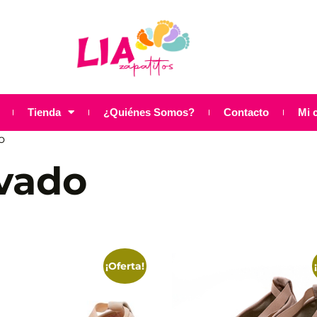
Tienda
¿Quiénes Somos?
Contacto
Mi 
o
vado
¡Oferta!