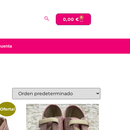
0
0,00
€
cuenta
¡Oferta!