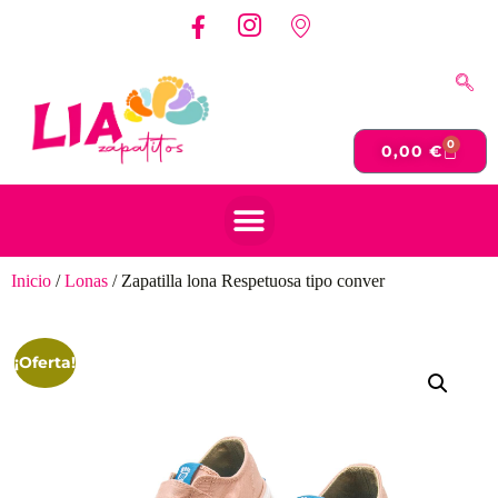
0
0,00
€
Inicio
/
Lonas
/ Zapatilla lona Respetuosa tipo conver
¡Oferta!