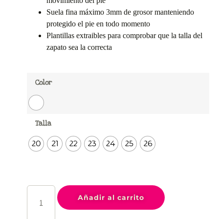
movimiento del pie
Suela fina máximo 3mm de grosor manteniendo
protegido el pie en todo momento
Plantillas extraibles para comprobar que la talla del
zapato sea la correcta
Color
Talla
20
21
22
23
24
25
26
Añadir al carrito