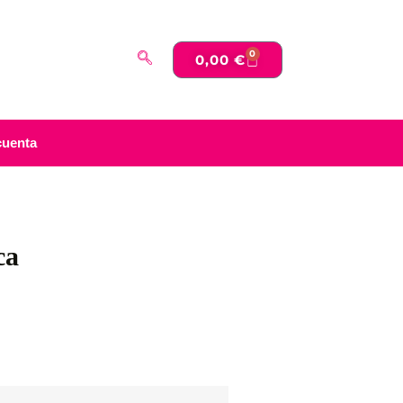
0
0,00
€
cuenta
ca