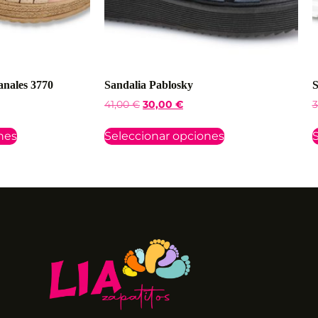
anales 3770
Sandalia Pablosky
S
41,00
€
30,00
€
3
nes
Seleccionar opciones
S