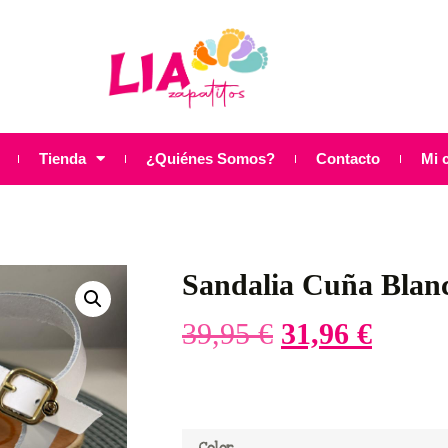
Tienda
¿Quiénes Somos?
Contacto
Mi 
Sandalia Cuña Blan
39,95
€
31,96
€
Color