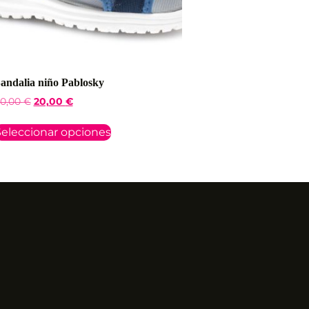
andalia niño Pablosky
0,00
€
20,00
€
eleccionar opciones