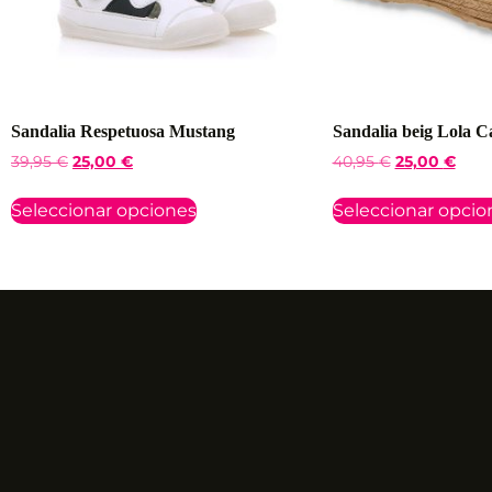
Sandalia Respetuosa Mustang
Sandalia beig Lola C
39,95
€
25,00
€
40,95
€
25,00
€
Seleccionar opciones
Seleccionar opcio