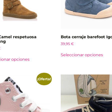
Camel respetuosa
Bota cerraje barefoot Ig
ang
39,95
€
€
Seleccionar opciones
ionar opciones
¡Oferta!