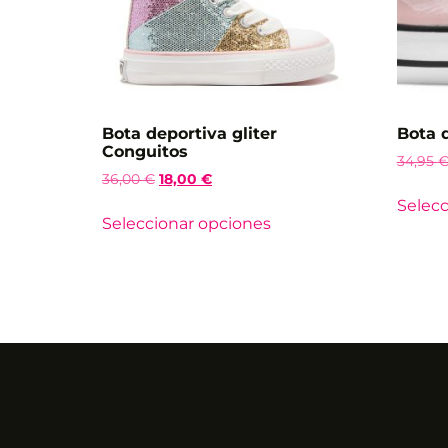
Bota deportiva gliter
Bota 
Conguitos
34,95
36,00
€
18,00
€
Selecc
Seleccionar opciones