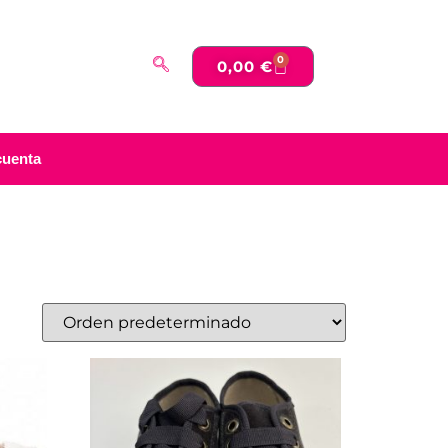
0
0,00
€
cuenta