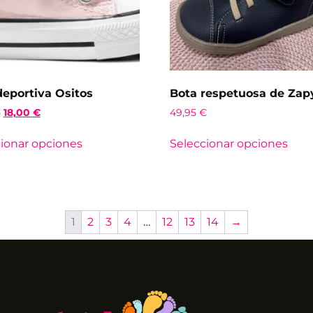
deportiva Ositos
Bota respetuosa de Zap
€
18,00
€
49,95
€
ionar opciones
Seleccionar opciones
1
2
3
4
…
12
13
14
→