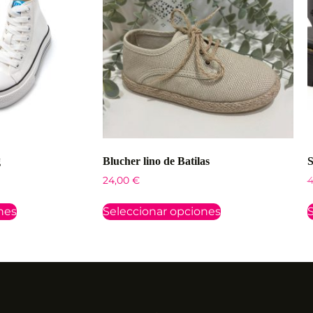
g
Blucher lino de Batilas
S
24,00
€
4
nes
Seleccionar opciones
S