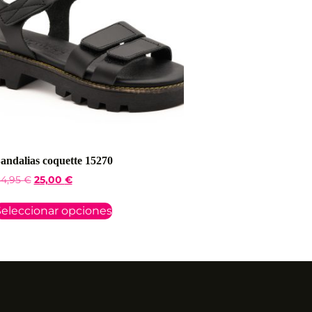
andalias coquette 15270
4,95
€
25,00
€
eleccionar opciones