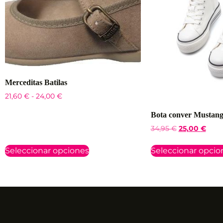
Merceditas Batilas
21,60
€
-
24,00
€
Bota conver Mustan
34,95
€
25,00
€
Seleccionar opciones
Seleccionar opcio