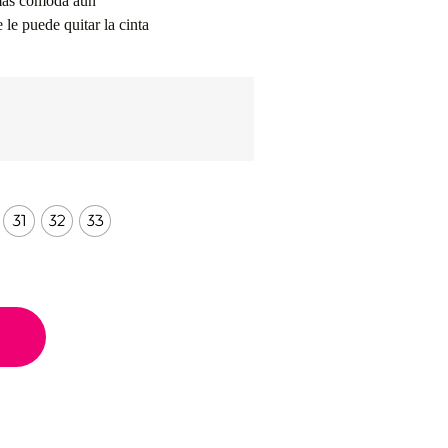
 más cómoda aún
e le puede quitar la cinta
31
32
33