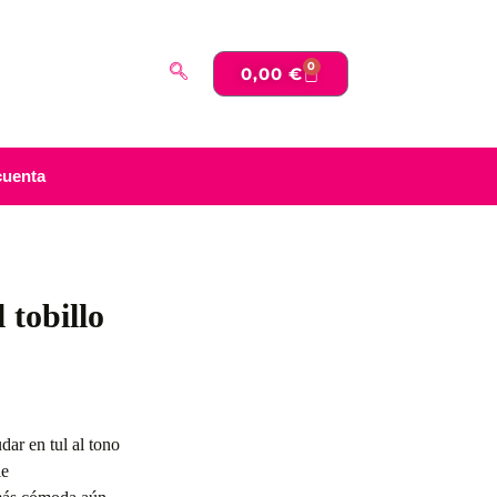
0
0,00
€
cuenta
 tobillo
dar en tul al tono
le