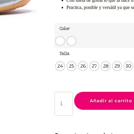
Con suela de goma lo que la hace
Practica, ponible y versátil ya que s
Color
Talla
24
25
26
27
28
29
30
Añadir al carrito