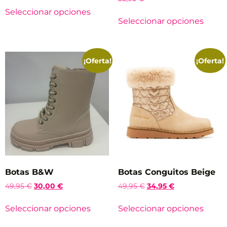
Seleccionar opciones
Seleccionar opciones
¡Oferta!
¡Oferta!
Botas B&W
Botas Conguitos Beige
49,95
€
30,00
€
49,95
€
34,95
€
Seleccionar opciones
Seleccionar opciones