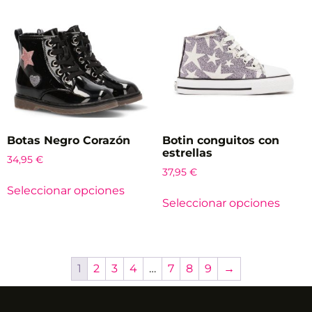
Botas Negro Corazón
Botin conguitos con
estrellas
34,95
€
37,95
€
Seleccionar opciones
Seleccionar opciones
1
2
3
4
…
7
8
9
→