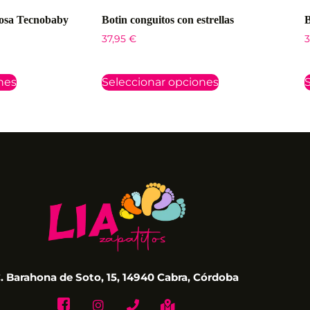
uosa Tecnobaby
Botin conguitos con estrellas
B
37,95
€
3
nes
Seleccionar opciones
S
. Barahona de Soto, 15, 14940 Cabra, Córdoba