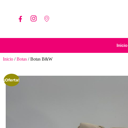
Inicio
Inicio
/
Botas
/ Botas B&W
¡Oferta!