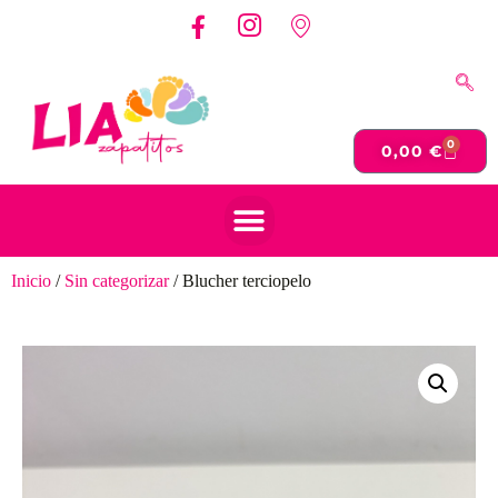
0
0,00
€
Inicio
/
Sin categorizar
/ Blucher terciopelo