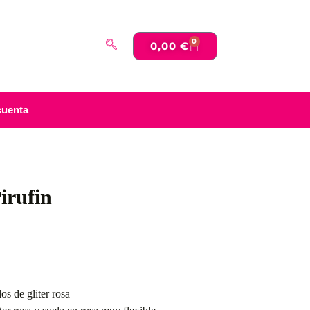
0
0,00
€
cuenta
irufin
os de gliter rosa