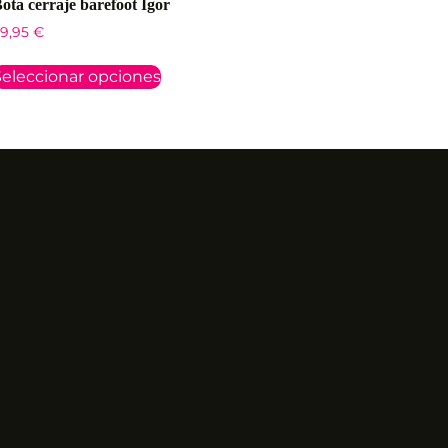
ota cerraje barefoot Igor
9,95
€
eleccionar opciones