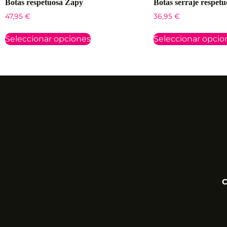
Botas respetuosa Zapy
Botas serraje respet
47,95
€
36,95
€
Seleccionar opciones
Seleccionar opcio
C