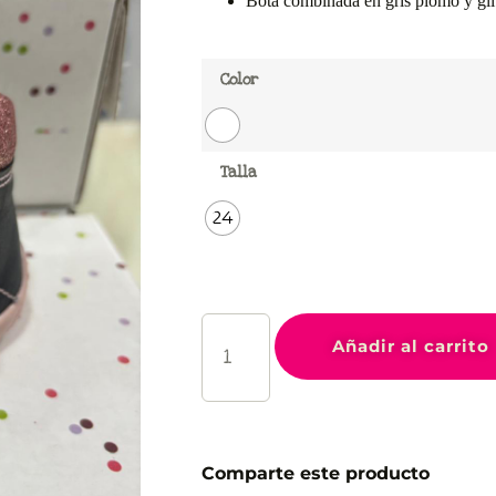
Bota combinada en gris plomo y glit
Color
Talla
24
Añadir al carrito
Comparte este producto