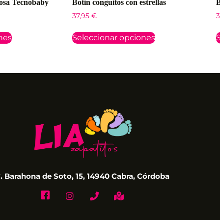
uosa Tecnobaby
Botin conguitos con estrellas
B
37,95
€
3
nes
Seleccionar opciones
S
. Barahona de Soto, 15, 14940 Cabra, Córdoba