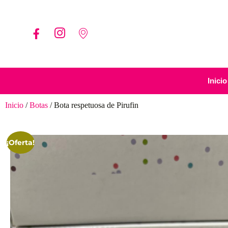
Inicio
Inicio
/
Botas
/ Bota respetuosa de Pirufin
¡Oferta!