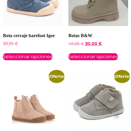
Bota cerraje barefoot Igor
Botas B&W
39,95
€
49,95
€
30,00
€
Seleccionar opciones
Seleccionar opciones
¡Oferta!
¡Oferta!