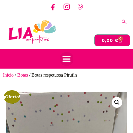
0
0,00
€
Inicio
/
Botas
/ Botas respetuosa Pirufin
¡Oferta!