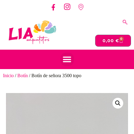
0
0,00
€
Inicio
/
Botín
/ Botín de señora 3500 topo