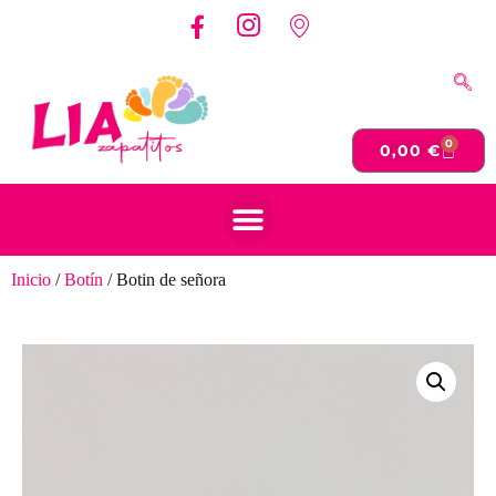
0
0,00
€
Inicio
/
Botín
/ Botin de señora