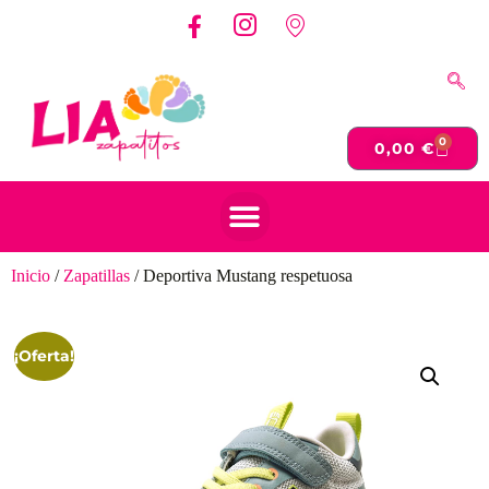
0
0,00
€
Inicio
/
Zapatillas
/ Deportiva Mustang respetuosa
¡Oferta!