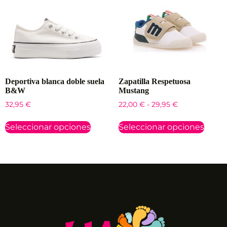
Deportiva blanca doble suela
Zapatilla Respetuosa
B&W
Mustang
32,95
€
22,00
€
-
29,95
€
Seleccionar opciones
Seleccionar opciones