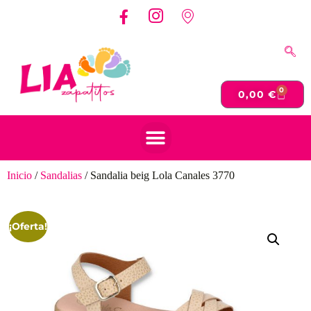
0
0,00
€
Inicio
/
Sandalias
/ Sandalia beig Lola Canales 3770
¡Oferta!