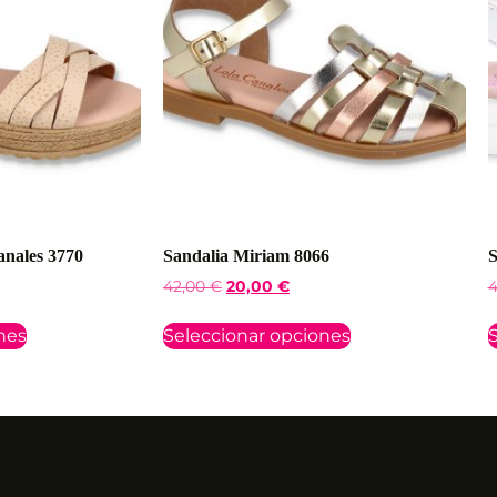
anales 3770
Sandalia Miriam 8066
S
42,00
€
20,00
€
4
nes
Seleccionar opciones
S