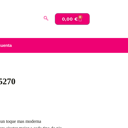
0
0,00
€
cuenta
5270
r un toque mas moderna