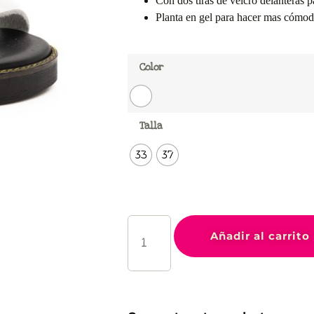
Con dos tiras de velcro delanteras p
Planta en gel para hacer mas cómoda
Color
Talla
33
37
Añadir al carrito