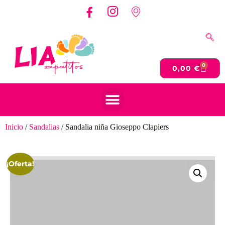
0
0,00
€
Inicio
/
Sandalias
/ Sandalia niña Gioseppo Clapiers
¡Oferta!