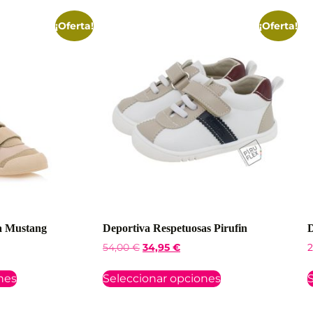
¡Oferta!
¡Oferta!
sa Mustang
Deportiva Respetuosas Pirufin
D
54,00
€
34,95
€
2
nes
Seleccionar opciones
S