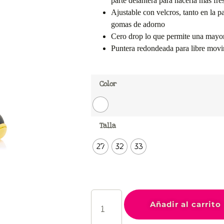
parte delantera para hacerla más fre
Ajustable con velcros, tanto en la p
gomas de adorno
Cero drop lo que permite una may
Puntera redondeada para libre movi
Color
Talla
27
32
33
Añadir al carrito