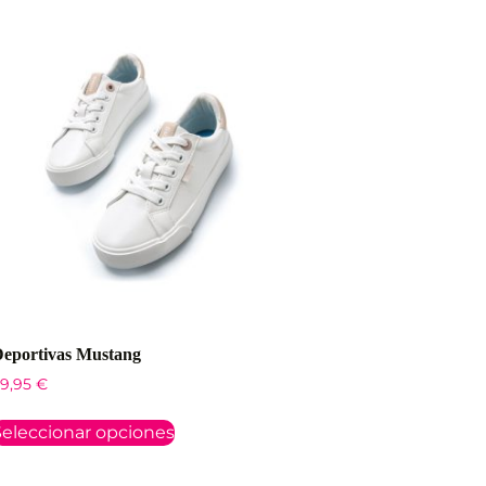
eportivas Mustang
9,95
€
eleccionar opciones