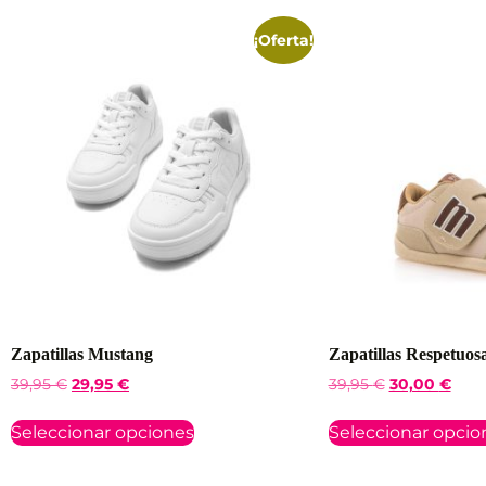
¡Oferta!
Zapatillas Mustang
Zapatillas Respetuo
39,95
€
29,95
€
39,95
€
30,00
€
Seleccionar opciones
Seleccionar opcio