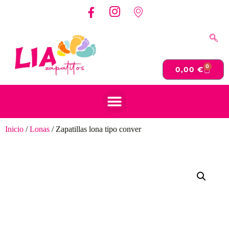
0
0,00
€
Inicio
/
Lonas
/ Zapatillas lona tipo conver