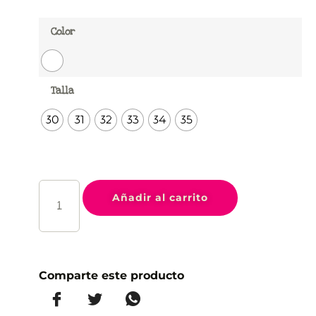
Color
Talla
30
31
32
33
34
35
Añadir al carrito
Comparte este producto