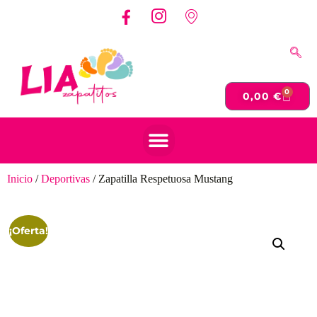
0
0,00
€
Inicio
/
Deportivas
/ Zapatilla Respetuosa Mustang
¡Oferta!