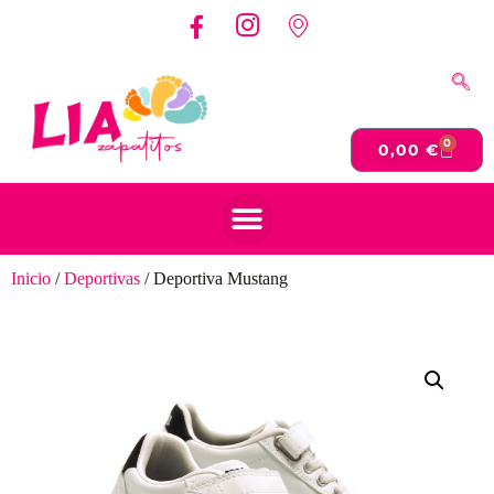
0
0,00
€
Inicio
/
Deportivas
/ Deportiva Mustang