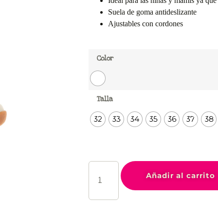
Ideal para las niñas y mamis ya que
Suela de goma antideslizante
Ajustables con cordones
Color
Talla
32
33
34
35
36
37
38
Añadir al carrito