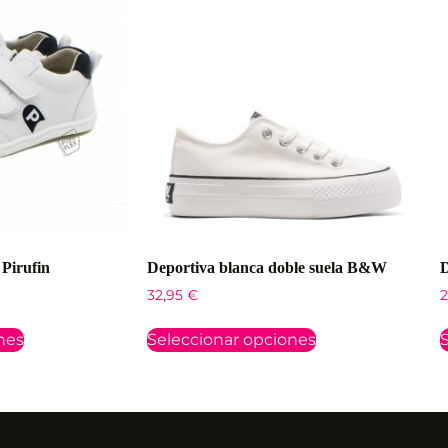
 Pirufin
Deportiva blanca doble suela B&W
D
32,95
€
2
nes
Seleccionar opciones
S