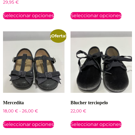
29,95
€
Seleccionar opciones
Seleccionar opciones
¡Oferta!
Mercedita
Blucher terciopelo
18,00
€
-
26,00
€
22,00
€
Seleccionar opciones
Seleccionar opciones