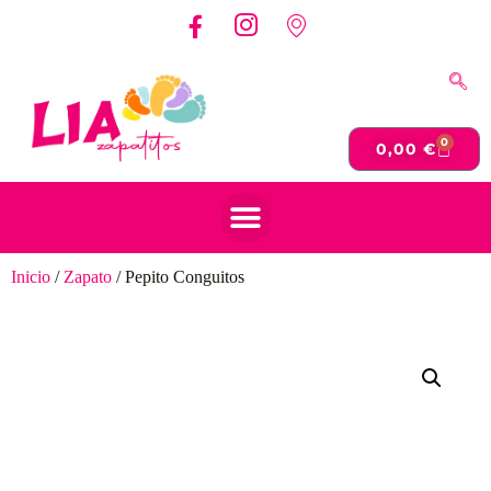
0
0,00
€
Inicio
/
Zapato
/ Pepito Conguitos