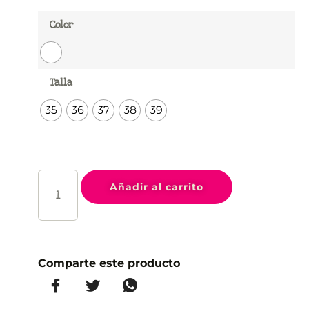
Color
Talla
35
36
37
38
39
Añadir al carrito
Comparte este producto