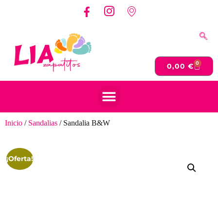
0
0,00
€
Inicio
/
Sandalias
/ Sandalia B&W
¡Oferta!