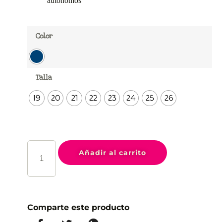
autónomos
Color
Talla
19
20
21
22
23
24
25
26
Añadir al carrito
Comparte este producto