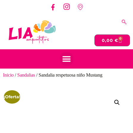
0
0,00
€
Inicio
/
Sandalias
/ Sandalia respetuosa niño Mustang
¡Oferta!