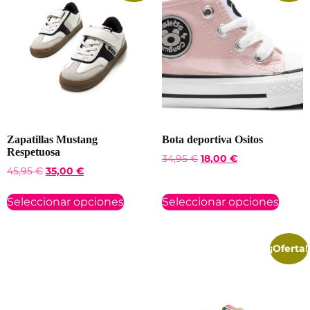
Zapatillas Mustang
Bota deportiva Ositos
Respetuosa
34,95
€
18,00
€
45,95
€
35,00
€
Seleccionar opciones
Seleccionar opciones
¡Oferta!