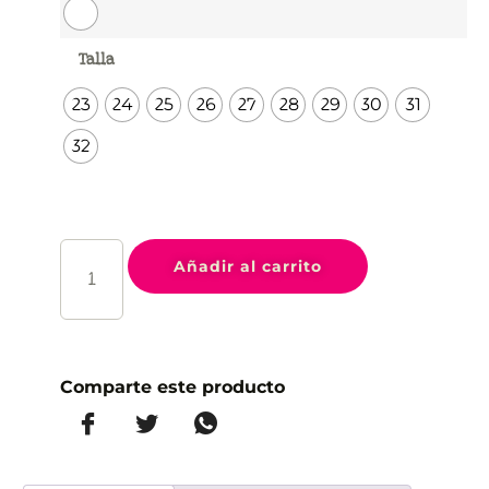
Talla
23
24
25
26
27
28
29
30
31
32
Añadir al carrito
Comparte este producto