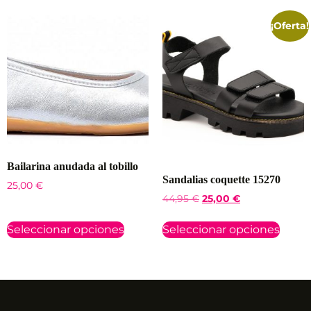
¡Oferta!
Bailarina anudada al tobillo
Sandalias coquette 15270
25,00
€
44,95
€
25,00
€
Seleccionar opciones
Seleccionar opciones