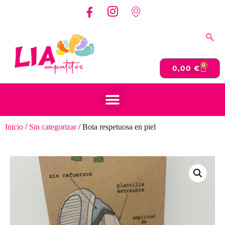
0
0,00
€
Inicio
/
Sin categorizar
/ Bota respetuosa en piel