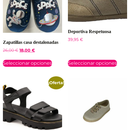
Deportiva Respetuosa
39,95
€
Zapatillas casa destalonadas
26,00
€
18,00
€
Seleccionar opciones
Seleccionar opciones
¡Oferta!