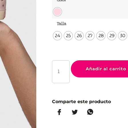
Talla
24
25
26
27
28
29
30
Añadir al carrito
Comparte este producto