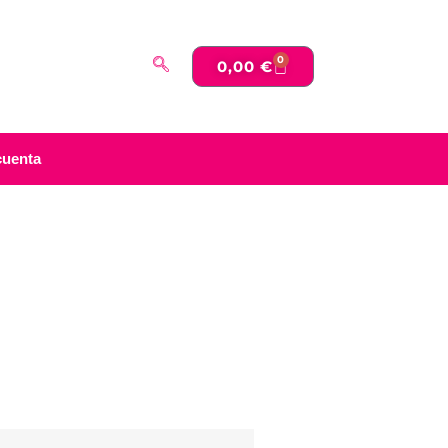
0
0,00
€
cuenta