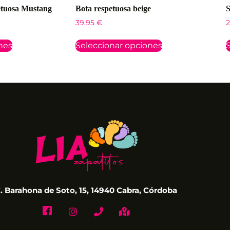
etuosa Mustang
Bota respetuosa beige
S
39,95
€
2
nes
Seleccionar opciones
S
. Barahona de Soto, 15, 14940 Cabra, Córdoba