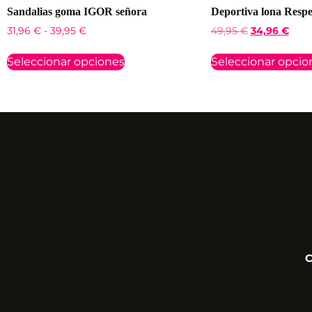
Sandalias goma IGOR señora
Deportiva lona Resp
31,96
€
-
39,95
€
49,95
€
34,96
€
Seleccionar opciones
Seleccionar opcio
C