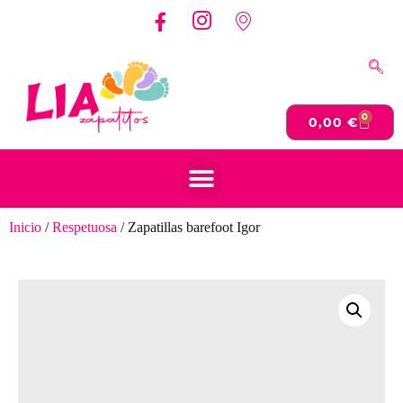
0
0,00
€
Inicio
/
Respetuosa
/ Zapatillas barefoot Igor