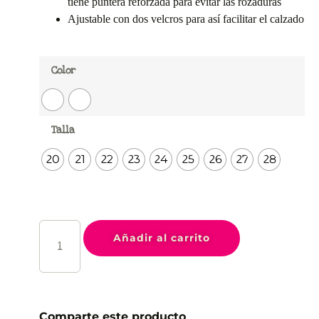
tiene puntera reforzada para evitar las rozaduras
Ajustable con dos velcros para así facilitar el calzado
Color
Talla
20
21
22
23
24
25
26
27
28
Añadir al carrito
Comparte este producto