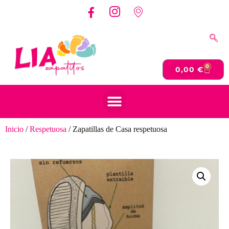
0
0,00
€
Inicio
/
Respetuosa
/ Zapatillas de Casa respetuosa