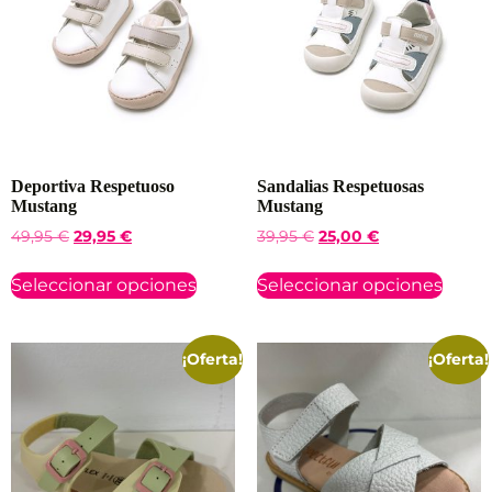
Deportiva Respetuoso
Sandalias Respetuosas
Mustang
Mustang
49,95
€
29,95
€
39,95
€
25,00
€
Seleccionar opciones
Seleccionar opciones
¡Oferta!
¡Oferta!