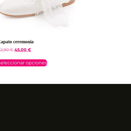
apato ceremonia
2,90
€
45,00
€
eleccionar opciones