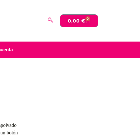
0
0,00
€
cuenta
mpolvado
 un botón