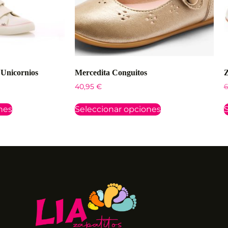
 Unicornios
Mercedita Conguitos
Z
40,95
€
6
nes
Seleccionar opciones
S