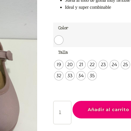
Suela al tono de goma muy flexible
Ideal y super combinable
Color
Talla
19
20
21
22
23
24
25
32
33
34
35
Añadir al carrito