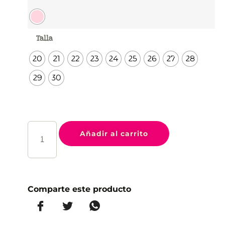
Talla
20
21
22
23
24
25
26
27
28
29
30
Añadir al carrito
Comparte este producto