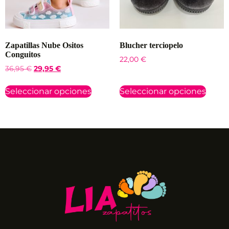
Zapatillas Nube Ositos
Blucher terciopelo
Conguitos
22,00
€
36,95
€
29,95
€
Seleccionar opciones
Seleccionar opciones